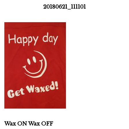
Skip
20180621_111101
to
content
Wax ON Wax OFF