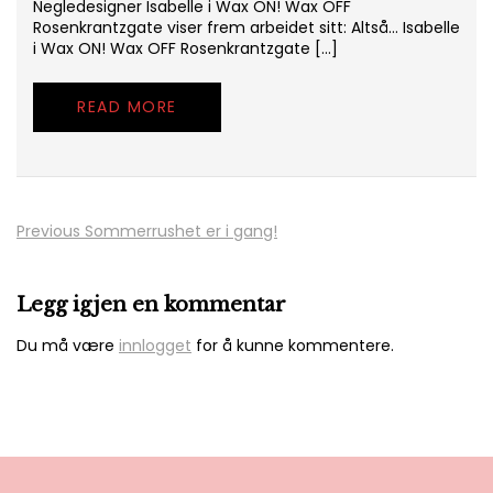
Negledesigner Isabelle i Wax ON! Wax OFF
Rosenkrantzgate viser frem arbeidet sitt: Altså… Isabelle
i Wax ON! Wax OFF Rosenkrantzgate […]
READ MORE
Previous
Sommerrushet er i gang!
Innleggsnavigasjon
Legg igjen en kommentar
Du må være
innlogget
for å kunne kommentere.