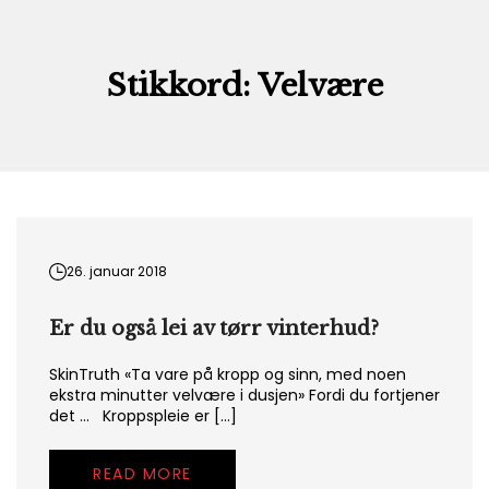
Skip
to
content
Stikkord:
Velvære
26. januar 2018
Er du også lei av tørr vinterhud?
SkinTruth «Ta vare på kropp og sinn, med noen
ekstra minutter velvære i dusjen» Fordi du fortjener
det … Kroppspleie er […]
READ MORE