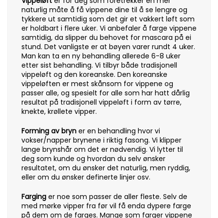
Vippeløft
er for deg som foretrekker en mer
naturlig måte å få vippene dine til å se lengre og
tykkere ut samtidig som det gir et vakkert løft som
er holdbart i flere uker. Vi anbefaler å farge vippene
samtidig, da slipper du behovet for mascara på ei
stund. Det vanligste er at bøyen varer rundt 4 uker.
Man kan ta en ny behandling allerede 6-8 uker
etter sist behandling. Vi tilbyr både tradisjonell
vippeløft og den koreanske. Den koreanske
vippeløften er mest skånsom for vippene og
passer alle, og spesielt for alle som har hatt dårlig
resultat på tradisjonell vippeløft i form av tørre,
knekte, krøllete vipper.
Forming av bryn
er en behandling hvor vi
vokser/napper brynene i riktig fasong. Vi klipper
lange brynshår om det er nødvendig. Vi lytter til
deg som kunde og hvordan du selv ønsker
resultatet, om du ønsker det naturlig, men ryddig,
eller om du ønsker definerte linjer osv.
Farging
er noe som passer de aller fleste. Selv de
med mørke vipper fra før vil få enda dypere farge
på dem om de farges. Mange som farger vippene