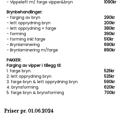
- Vippeløft m/ farge vipper&bryn
1090kr
Brynbehandlinger:
- farging av bryn
290kr
- lett opprydning bryn
200kr
- lett opprydning + farge
380kr
- forming
390kr
- forming inkl farge
510kr
- Brynlaminering
690kr
- Brynlaminering m/farge
890kr
PAKKER:
Farging av vipper i tillegg til:
1. farge bryn.
525kr
2. lett opprydning bryn
525kr
3. farge bryn & lett opprydning bryn
590kr
4. brynsforming.
620kr
5. farge bryn & brynsforming
700kr
Priser pr. 01.06.2024