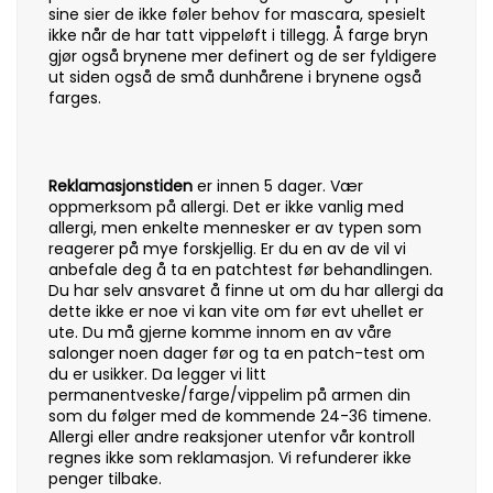
sine sier de ikke føler behov for mascara, spesielt
ikke når de har tatt vippeløft i tillegg. Å farge bryn
gjør også brynene mer definert og de ser fyldigere
ut siden også de små dunhårene i brynene også
farges.
Reklamasjonstiden
er innen 5 dager. Vær
oppmerksom på allergi. Det er ikke vanlig med
allergi, men enkelte mennesker er av typen som
reagerer på mye forskjellig. Er du en av de vil vi
anbefale deg å ta en patchtest før behandlingen.
Du har selv ansvaret å finne ut om du har allergi da
dette ikke er noe vi kan vite om før evt uhellet er
ute. Du må gjerne komme innom en av våre
salonger noen dager før og ta en patch-test om
du er usikker. Da legger vi litt
permanentveske/farge/vippelim på armen din
som du følger med de kommende 24-36 timene.
Allergi eller andre reaksjoner utenfor vår kontroll
regnes ikke som reklamasjon. Vi refunderer ikke
penger tilbake.