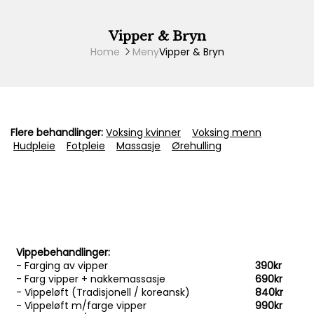
Skip
to
content
Vipper & Bryn
Home
Meny
Vipper & Bryn
Flere behandlinger:
Voksing kvinner
Voksing menn
Hudpleie
Fotpleie
Massasje
Ørehulling
Vippebehandlinger:
- Farging av vipper
390kr
- Farg vipper + nakkemassasje
690kr
- Vippeløft (Tradisjonell / koreansk)
840kr
- Vippeløft m/farge vipper
990kr