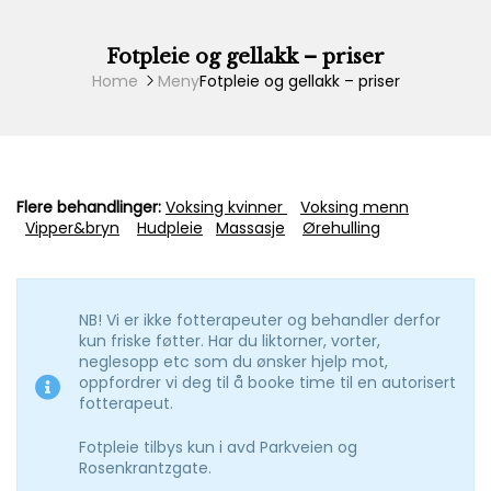
Skip
to
content
Fotpleie og gellakk – priser
Home
Meny
Fotpleie og gellakk – priser
Flere behandlinger:
Voksing kvinner
Voksing menn
Vipper&bryn
Hudpleie
Massasje
Ørehulling
NB! Vi er ikke fotterapeuter og behandler derfor
kun friske føtter. Har du liktorner, vorter,
neglesopp etc som du ønsker hjelp mot,
oppfordrer vi deg til å booke time til en autorisert
fotterapeut.
Fotpleie tilbys kun i avd Parkveien og
Rosenkrantzgate.