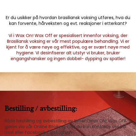
Er du usikker på hvordan brasiliansk voksing utføres, hva du
kan forvente, hårveksten og evt. reaksjoner i etterkant?
Vi i Wax On! Wax Off er spesialisert innenfor voksing, der
Brasiliansk voksing er vår mest populære behandling. Vi er
kjent for å være nøye og effektive, og er svært nøye med
hygiene. Vi desinfiserer alt utstyr vi bruker, bruker
engangshansker og ingen dobbel- dypping av spatler!
Bestilling / avbestilling:
Både bestilling og avbestilling av timer i Wax ON! Wax OFF
gjøres via vår Online Booking. Eller du kan kontakte oss på
mail eller Facebook / Instagram.